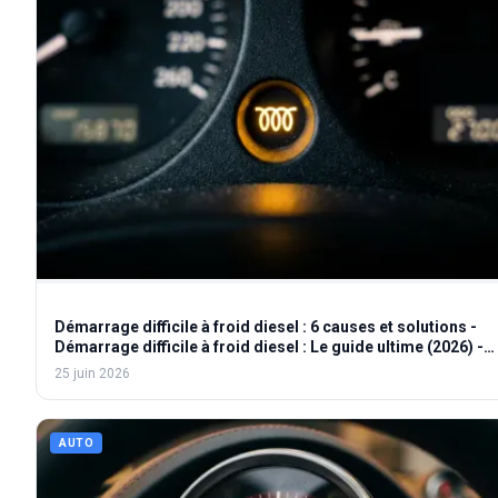
Démarrage difficile à froid diesel : 6 causes et solutions -
Démarrage difficile à froid diesel : Le guide ultime (2026) -
Moteur diesel : Pourquoi ne démarre-t-il pas à froid ?
25 juin 2026
AUTO