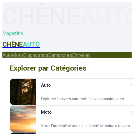
CHÊNE
AUT
Magazine
CHÊNE
AUTO
Auto
Moto
Diagnostics
Démarches
Entretien
Explorer par Catégories
Auto
Explorez l'univers automobile avec passion, des
classiques intemporels aux innovations
technologiques de demain.
Moto
Vivez l'adrénaline pure et la liberté absolue à travers
notre sélection de machines d'exception.