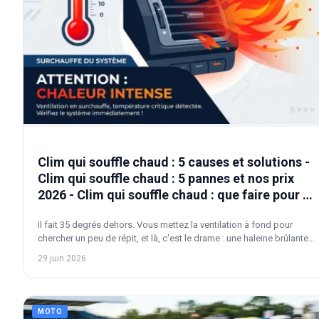
Clim qui souffle chaud : 5 causes et solutions -
Clim qui souffle chaud : 5 pannes et nos prix
2026 - Clim qui souffle chaud : que faire pour la
réparer ?
Il fait 35 degrés dehors. Vous mettez la ventilation à fond pour
chercher un peu de répit, et là, c'est le drame : une haleine brûlante
vous frappe au visage. Ça rend fou. Tout de suite, on imagine le pire
29 juin 2026
pour son portefeuille. Mais honnêtement, la panne vient souvent
d'un détail tout bête. Ne signez pas un devis à l'aveugle. Je vous
montre comment trouver le vrai coupable.
MOTO