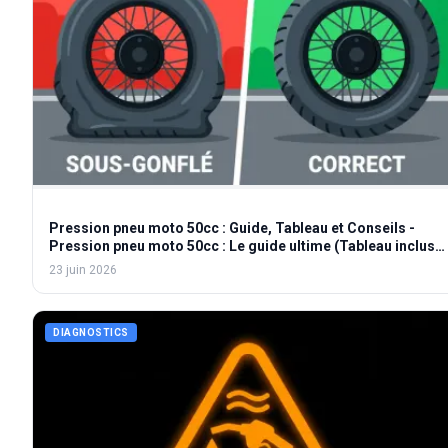
Pression pneu moto 50cc : Guide, Tableau et Conseils -
Pression pneu moto 50cc : Le guide ultime (Tableau inclus)
- Quelle pression pour votre pneu moto 50cc ? Nos conseils
23 juin 2026
DIAGNOSTICS