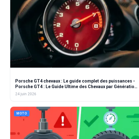
Porsche GT4 chevaux : Le guide complet des puissances -
Porsche GT4 : Le Guide Ultime des Chevaux par Génération
- Combien de chevaux pour une Porsche GT4 ? Le
24 juin 2026
comparatif
MOTO