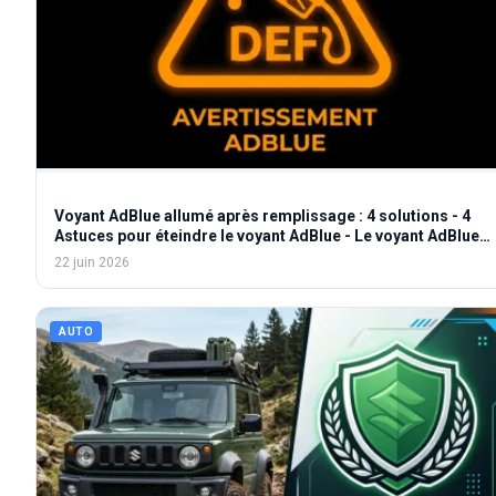
Voyant AdBlue allumé après remplissage : 4 solutions - 4
Astuces pour éteindre le voyant AdBlue - Le voyant AdBlue
persiste après le plein ? Voici quoi faire
22 juin 2026
AUTO