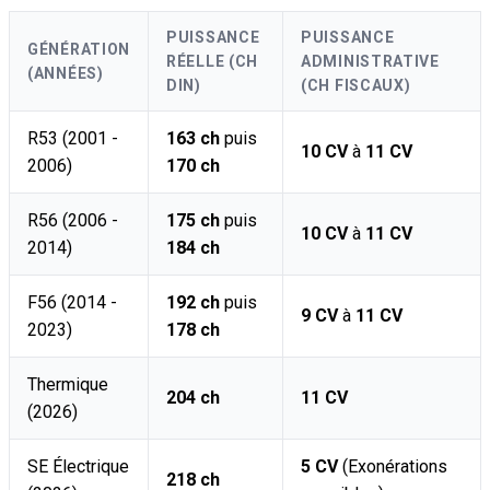
PUISSANCE
PUISSANCE
GÉNÉRATION
RÉELLE (CH
ADMINISTRATIVE
(ANNÉES)
DIN)
(CH FISCAUX)
R53 (2001 -
163 ch
puis
10 CV
à
11 CV
2006)
170 ch
R56 (2006 -
175 ch
puis
10 CV
à
11 CV
2014)
184 ch
F56 (2014 -
192 ch
puis
9 CV
à
11 CV
2023)
178 ch
Thermique
204 ch
11 CV
(2026)
SE Électrique
5 CV
(Exonérations
218 ch