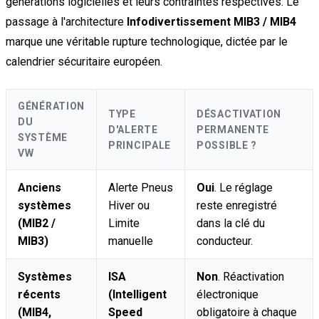
générations logicielles et leurs contraintes respectives. Le
passage à l'architecture
Infodivertissement MIB3 / MIB4
marque une véritable rupture technologique, dictée par le
calendrier sécuritaire européen.
GÉNÉRATION
TYPE
DÉSACTIVATION
DU
D'ALERTE
PERMANENTE
SYSTÈME
PRINCIPALE
POSSIBLE ?
VW
Anciens
Alerte Pneus
Oui
. Le réglage
systèmes
Hiver ou
reste enregistré
(MIB2 /
Limite
dans la clé du
MIB3)
manuelle
conducteur.
Systèmes
ISA
Non
. Réactivation
récents
(Intelligent
électronique
(MIB4,
Speed
obligatoire à chaque